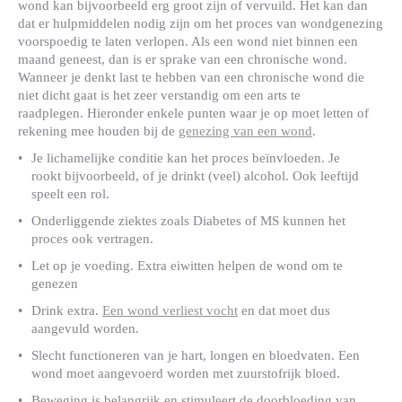
wond kan bijvoorbeeld erg groot zijn of vervuild. Het kan dan
dat er hulpmiddelen nodig zijn om het proces van wondgenezing
voorspoedig te laten verlopen. Als een wond niet binnen een
maand geneest, dan is er sprake van een chronische wond.
Wanneer je denkt last te hebben van een chronische wond die
niet dicht gaat is het zeer verstandig om een arts te
raadplegen. Hieronder enkele punten waar je op moet letten of
rekening mee houden bij de
genezing van een wond
.
Je lichamelijke conditie kan het proces beïnvloeden. Je
rookt bijvoorbeeld, of je drinkt (veel) alcohol. Ook leeftijd
speelt een rol.
Onderliggende ziektes zoals Diabetes of MS kunnen het
proces ook vertragen.
Let op je voeding. Extra eiwitten helpen de wond om te
genezen
Drink extra.
Een wond verliest vocht
en dat moet dus
aangevuld worden.
Slecht functioneren van je hart, longen en bloedvaten. Een
wond moet aangevoerd worden met zuurstofrijk bloed.
Beweging is belangrijk en stimuleert de doorbloeding van