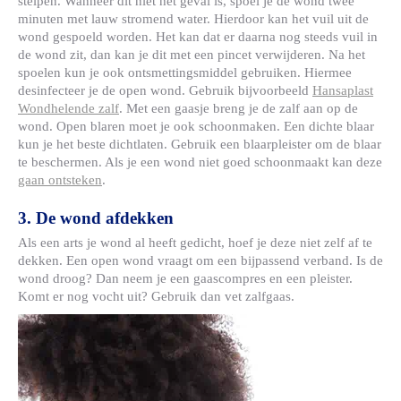
stelpen. Wanneer dit niet het geval is, spoel je de wond twee
minuten met lauw stromend water. Hierdoor kan het vuil uit de
wond gespoeld worden. Het kan dat er daarna nog steeds vuil in
de wond zit, dan kan je dit met een pincet verwijderen. Na het
spoelen kun je ook ontsmettingsmiddel gebruiken. Hiermee
desinfecteer je de open wond. Gebruik bijvoorbeeld
Hansaplast
Wondhelende zalf
. Met een gaasje breng je de zalf aan op de
wond. Open blaren moet je ook schoonmaken. Een dichte blaar
kun je het beste dichtlaten. Gebruik een blaarpleister om de blaar
te beschermen. Als je een wond niet goed schoonmaakt kan deze
gaan ontsteken
.
3. De wond afdekken
Als een arts je wond al heeft gedicht, hoef je deze niet zelf af te
dekken. Een open wond vraagt om een bijpassend verband. Is de
wond droog? Dan neem je een gaascompres en een pleister.
Komt er nog vocht uit? Gebruik dan vet zalfgaas.