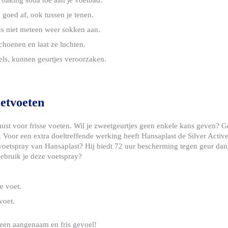
t baking soda toe aan je voetbad.
 goed af, ook tussen je tenen.
us niet meteen weer sokken aan.
schoenen en laat ze luchten.
ls, kunnen geurtjes veroorzaken.
etvoeten
ust voor frisse voeten. Wil je zweetgeurtjes geen enkele kans geven? 
 Voor een extra doeltreffende werking heeft Hansaplast de Silver Acti
etspray van Hansaplast? Hij biedt 72 uur bescherming tegen geur dankz
ebruik je deze voetspray?
e voet.
 voet.
 een aangenaam en fris gevoel!