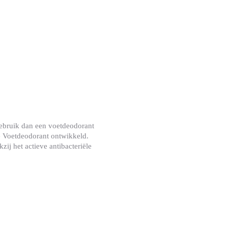
Huidvriendelijk
Kindvriendelijk
Likdoorn verwijderen
Littekenvervagend
Multifunctioneel
Snelle Wondgenezing
Sterke Kleefkracht
Waterbestendig
Gebruik dan een voetdeodorant
Waterdicht
ve Voetdeodorant ontwikkeld.
Zeer Huidvriendelijk
ij het actieve antibacteriële