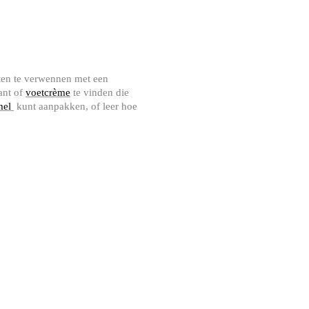
eten te verwennen met een
ant of
voetcrème
te vinden die
mel
kunt aanpakken, of leer hoe