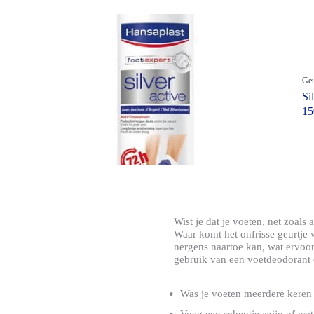
Sport
Gewricht & Spier
Productsoort
O
Wondverzorging
Sporttapes & Ban
Andere voetproducten
Andere wondverzorging
Blarenpleisters
Geu
Si
Braces & Ondersteuning
1
Geavanceerde pleisters
Gewricht & Spierverzorging
Hechtpleisters & Bandages
Postoperatieve Pleister
Sporttapes & Bandages
Wist je dat je voeten, net zoals
Voetcrèmes
Waar komt het onfrisse geurtje
nergens naartoe kan, wat ervoor
Voetsprays
gebruik van een voetdeodorant 
Wondcrèmes & sprays
Was je voeten meerdere keren 
Wondverzorging