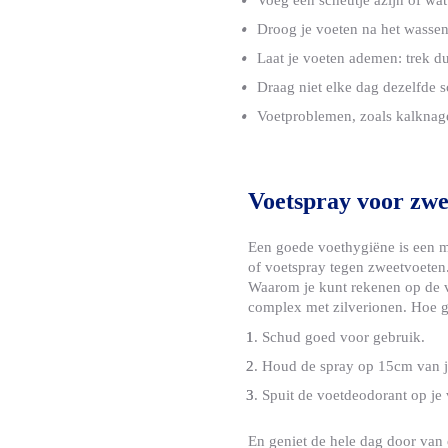
Voeg een scheutje azijn of wa
Wound Plasters
Droog je voeten na het wassen
Laat je voeten ademen: trek d
Draag niet elke dag dezelfde 
Voetproblemen, zoals kalknage
Voetspray voor zwe
Een goede voethygiëne is een m
of voetspray tegen zweetvoeten.
Waarom je kunt rekenen op de vo
complex met zilverionen. Hoe g
Schud goed voor gebruik.
Houd de spray op 15cm van j
Spuit de voetdeodorant op je
En geniet de hele dag door van