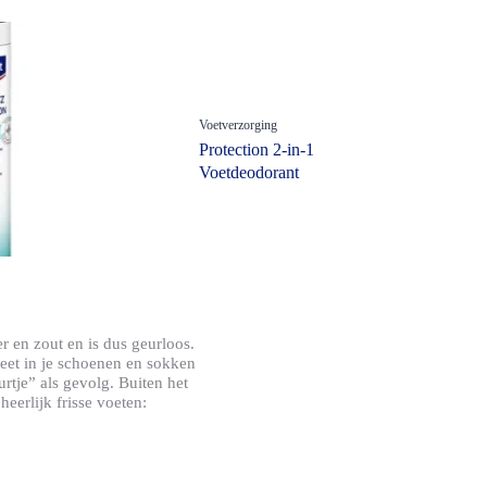
Zoeken
Bescherming & Verlichting
Blaarbehandeling
Drukontlastend
Voetverzorging
Protection 2-in-1
Eeltbehandeling
Voetdeodorant
Extra sterke kleefkracht
Faster Healing
Flexibel
n
Geurverminderend
Gevoelige huid
er en zout en is dus geurloos.
Gewricht ondersteunend
eet in je schoenen en sokken
rtje” als gevolg. Buiten het
Grote Wond
heerlijk frisse voeten:
Hechtpleisters
Herstelverbetering