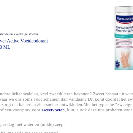
Our commitment
Onze inzet
verzorging
Categorieen
Littekenvervager
ver Hansaplast
Over Hansaplast
dages
Gevoelige Huid
Gewricht & Spierverzorging
Our commitment
Meer informatie
Hechtpleisters
rende en Zweterige Voeten
Wondverzorging
lver Active Voetdeodorant
Voetverzorging
Reinigingsspray 100ml
50 ML
Waterbestendige Pleisters
Wondpleisters
Wondverzorging
Populaire producte
XL wondpleisters
 andere lichaamsdelen, veel zweetklieren bevatten? Zweet bestaat uit wat
 waar we ons soms voor schamen dan vandaan? Dit komt doordat het zw
 zorgt dat bacteriën zich sneller ontwikkelen.Met het typische “zweetgeu
of een voetspray voor
zweetvoeten
, kun je ook deze tips proberen voor 
per dag met water en (milde) zeep.