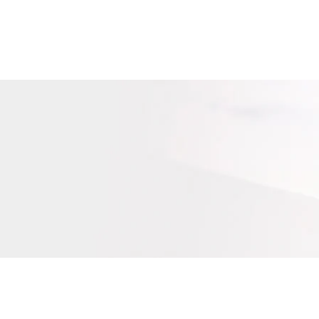
wikkeling
Pijnverlichting Crème
roducten
cten
Wondverzorging
Aqua Protect Pleisters 100% Waterproof 20ST
teuning
cten
Wondverzorging