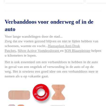
en armen. 
het genezi
littekens. 
een pleister
Verbanddoos voor onderweg of in de
aanvoelt a
auto
Voor lange wandelingen door de stad...
Zorg dat uw voeten gezond blijven en niet te lijden hebben van
schoenen, warmte en vocht...
Hansaplast Anti-Druk
Patches
,
Silver Active Voetdeodorant
en
SOS Blaarpleister
helpen
u kilometers te lopen.
Het is ook essentieel om een verbanddoos te hebben in de auto
in geval van een ongeluk of verwonding in de auto of op de
weg. Het is sowieso een goed idee om een verbanddoos mee te
nemen als u op vakantie gaat.