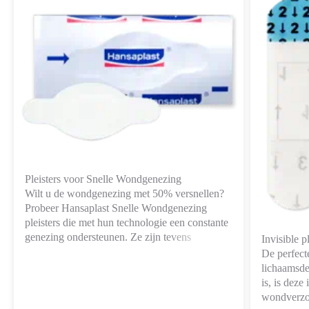
Pleisters voor Snelle Wondgenezing
Wilt u de wondgenezing met 50% versnellen?
Probeer Hansaplast Snelle Wondgenezing
pleisters die met hun technologie een constante
genezing ondersteunen. Ze zijn tevens
Invisible pl
waterbestendig, kunnen enkele dagen blijven
De perfecte
zitten en verminderen de kans op littekens.
lichaamsde
is, is deze
wondverzor