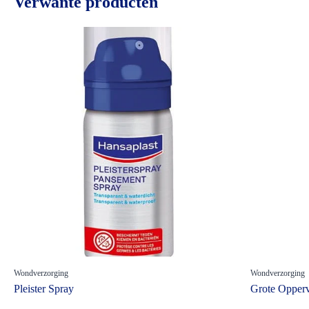
Verwante producten
Wondverzorging
Wondverzorging
Pleister Spray
Grote Opper