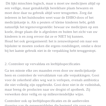
Dit lijkt misschien logisch, maar u moet uw medicijnen altijd op
een veilige, maar gemakkelijk bereikbare plaats bewaren en
moet deze daar na gebruik altijd weer terugzetten. Zorg dat
iedereen in het huishouden weet waar de EHBO-doos of het
medicijnkastje is. Als u peuters of kleine kinderen hebt, geldt
natuurlijk het tegenovergestelde: bewaar uw medicijnen op een
koele, droge plaats die is afgesloten en buiten het zicht van uw
kinderen is en zorg ervoor dat ze er NIET bij kunnen.
Houd het ook georganiseerd: het is zenuwslopend om naar een
bijsluiter te moeten zoeken die ergens rondslingert, omdat u deze
bij het laatste gebruik niet in de verpakking hebt teruggestopt.
2. Controleer op vervaldata en leeftijdsspecificaties
Ga ten minste elke zes maanden even door uw medicijnkastje
heen en controleer de vervaldatum van alle verpakkingen. Gooi
voor de zekerheid alles weg wat is verlopen, evenals antibiotica
die niet volledig zijn opgebruikt. Gooi deze niet in de vuilnisbak,
maar breng de producten naar uw drogist of apotheek. Zij
verwerken deze veilig en op milieuvriendelijke wijze.
Controleer ook op leeftijdsspecificaties en de aanbevolen
dosering van de geneesmiddelen die bestemd zijn voor uw