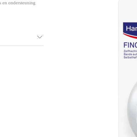
es en ondersteuning
ge voor gebruik met
bel en comfortabel
gemakkelijk met de
 goede kleefkracht,
t Finger Cohesive
arbeid.
k. Laat na