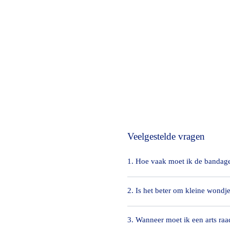
Veelgestelde vragen
1. Hoe vaak moet ik de bandag
2. Is het beter om kleine wondjes
Bij wondbehandeling wordt de 
redenen aanbevolen om het won
3. Wanneer moet ik een arts ra
Het is een van de fabeltjes in d