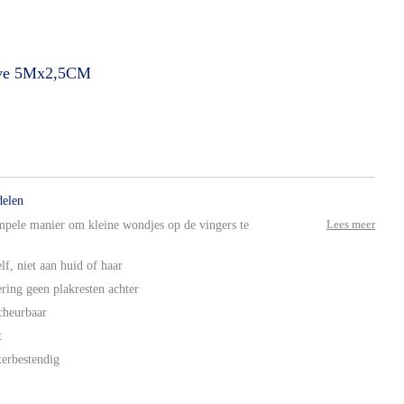
ve
5Mx2,5CM
delen
Lees meer
impele manier om kleine wondjes op de vingers te
lf, niet aan huid of haar
ring geen plakresten achter
cheurbaar
t
erbestendig