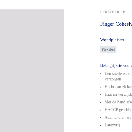
EERSTE HULP
Finger
Cohesi
Wondpleister
Flexibel
Belangrijkste voor
Een snelle en s
verzorgen
Hecht aan zichze
Laat na verwijde
Met de hand afs
HACCP geschik
Ademend en wat
Latexvrij