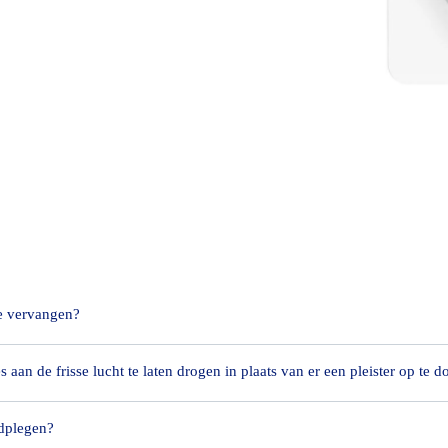
e vervangen?
 aan de frisse lucht te laten drogen in plaats van er een pleister op te d
bandage gebruikt om een wondkussen of -verband te fixeren. Meestal 
dverband dagelijks te vervangen.
adplegen?
e wondverzorging dat kleine sneetjes en schaafwondjes onbedekt laten en