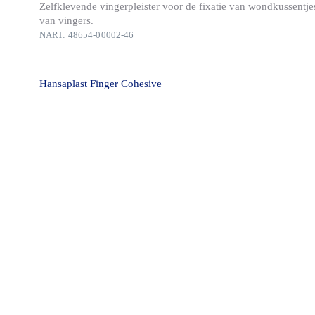
Zelfklevende vingerpleister voor de fixatie van wondkussentj
van vingers.
NART: 48654-00002-46
Hansaplast Finger Cohesive
Hansaplast Finger Cohesive is een zelfhechtende vingerbanda
een wondkussen. Deze speciale vingerpleisters zijn extra flexi
om te dragen.
Aanbrengen is eenvoudig - de Hansaplast Finger Cohesive is 
hand afscheurbaar en snel vast te maken. De pleister heeft een
zelfs wanneer de vingers transpireren.
De waterbestendige, ademende en HACCP geschikte Hansaplas
is ideaal voor gebruik in de keuken, bij het klussen en handen
Hansaplast Finger Cohesive is latexvrij en extra huidvriendelij
verwijdering geen plakresten op de huid achter.