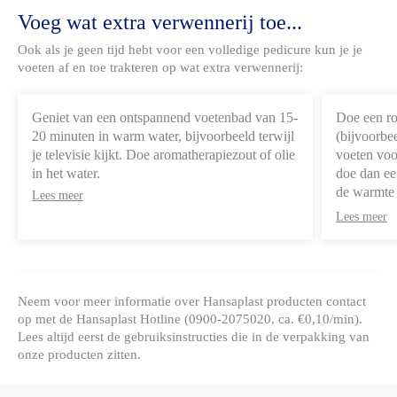
Voeg wat extra verwennerij toe...
Ook als je geen tijd hebt voor een volledige pedicure kun je je
voeten af en toe trakteren op wat extra verwennerij:
Geniet van een ontspannend voetenbad van 15-
Doe een ro
20 minuten
in warm water, bijvoorbeeld terwijl
(bijvoorbe
je televisie kijkt. Doe aromatherapiezout of olie
voeten voo
in het water.
doe dan ee
de warmte 
Lees meer
je voeten
Lees meer
’s ochtend
Neem voor meer informatie over Hansaplast producten contact
op met de Hansaplast Hotline (0900-2075020, ca. €0,10/min).
Lees altijd eerst de gebruiksinstructies die in de verpakking van
onze producten zitten.