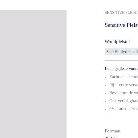
SENSITIVE PLEIS
Sensitive
Pleis
Wondpleister
Zeer Huidvriendeli
Belangrijkste voor
Zacht en ademen
Pijnloos te verw
Beschermt de w
Ook verkrijgbaar
0% Latex - Prod
Formaat