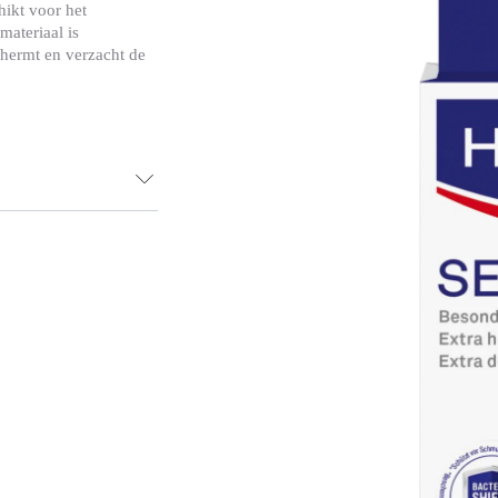
hikt voor het
materiaal is
chermt en verzacht de
hikt voor het
iet-plakkende
dvriendelijke
pijnloos te
ond afdichten en