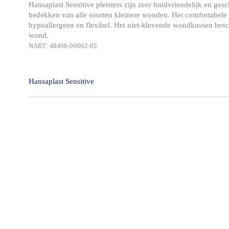
Hansaplast Sensitive pleisters zijn zeer huidvriendelijk en gesc
bedekken van alle soorten kleinere wonden. Het comfortabele 
hypoallergeen en flexibel. Het niet-klevende wondkussen bes
wond.
NART: 48498-00002-02
Hansaplast Sensitive
Hansaplast Sensitive pleisters zijn zeer huidvriendelijk en gesc
bedekken van alle soorten kleinere wonden.
Het comfortabele materiaal is hypoallergeen en flexibel. Het n
wondkussen beschermt en verzacht de wond. De veilige en hui
kleeflaag zorgt ervoor dat de pleister goed blijft zitten en toch 
verwijderen is.
*Hansaplast pleisters houden 99% van vuil en bacteriën tegen.
De pleisters zijn verkrijgbaar
als strips in verschillende maten en kleuren die rondom de w
als verbandlengte die op de ideale maat kan worden geknipt.