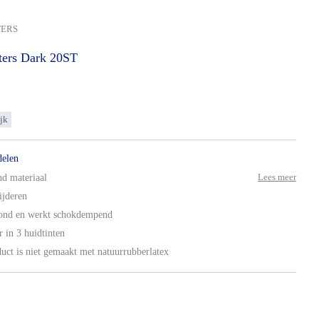
TERS
ters
Dark 20ST
jk
delen
Lees meer
d materiaal
ijderen
ond en werkt schokdempend
 in 3 huidtinten
uct is niet gemaakt met natuurrubberlatex