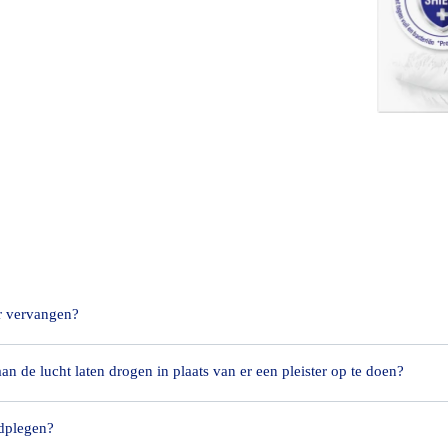
ewezen in
er vervangen?
an de lucht laten drogen in plaats van er een pleister op te doen?
standaard pleisters om hygiënische redenen dagelijks te vervangen. 
r snelle wondgenezing die vochtige wondgenezing bieden, wordt aanbevo
nezingsproces niet te verstoren.
adplegen?
 wondgenezing dat kleine snijwonden en schrammen onbedekt moeten bli