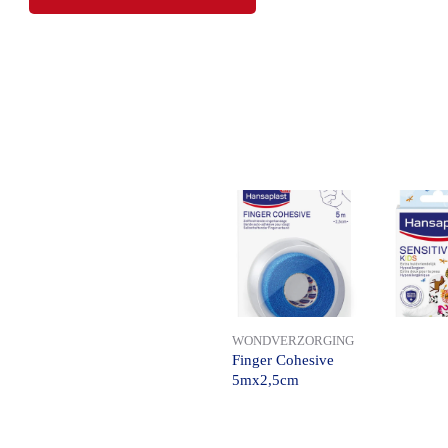
WONDVERZORGING
Finger Cohesive
5mx2,5cm