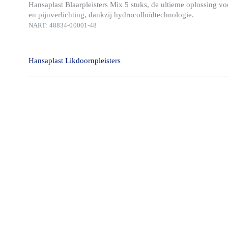
Hansaplast Blaarpleisters Mix 5 stuks, de ultieme oplossing vo
en pijnverlichting, dankzij hydrocolloïdtechnologie.
NART: 48834-00001-48
Hansaplast Likdoornpleisters
Hansaplast Likdoornpleisters verlichten onmiddellijk de pijn 
wrijving en helpen de likdoorn te verwijderen. De zachte, geïn
beschermt het aangetaste deel van de huid, terwijl het salicylz
zacht maakt zodat deze gemakkelijker kan worden verwijderd.
Dermatologisch goedgekeurd
Huidverdraagzaamheid dermatologisch goedgekeurd.