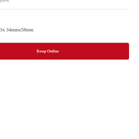
etest
3x 34mmx58mm
Koop Online