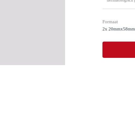
dermatologisch g
Formaat
2x 20mmx58mm