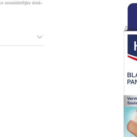
or onmiddellijke druk-
door druk en
tegreerde ring
uur erin de likdoorn