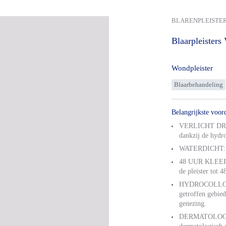
BLARENPLEISTE
Blaarpleisters
Wondpleister
Blaarbehandeling
Belangrijkste voor
VERLICHT DRUK 
dankzij de hydro
WATERDICHT: de 
48 UUR KLEEFKR
de pleister tot 48
HYDROCOLLOÏD
getroffen gebied
genezing.
DERMATOLOGI